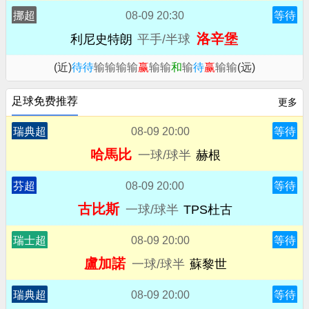
挪超
08-09 20:30
等待
洛辛堡
利尼史特朗
平手/半球
(近)
待
待
输
输
输
输
赢
输
输
和
输
待
赢
输
输
(远)
足球免费推荐
更多
瑞典超
08-09 20:00
等待
哈馬比
一球/球半
赫根
芬超
08-09 20:00
等待
古比斯
一球/球半
TPS杜古
瑞士超
08-09 20:00
等待
盧加諾
一球/球半
蘇黎世
瑞典超
08-09 20:00
等待