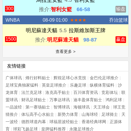
300
66-58
推介:
智利女籃
输盘
球
WNBA
08-09 01:00
★★★★
乔治篮球
明尼蘇達天貓
5.5
拉斯維加斯王牌
1500
98-87
推介:
明尼蘇達天貓
赢盘
查看更多 >
友情链接
广体球讯
|
烽行好料贴士
|
辉煌足球心水竞技
|
金巴伦足球推介
|
足球宝典独家猛料
|
英皇足球推介
|
乐趣足球
|
纵横体育猛料
|
沙
龙体育
|
法兰克足球
|
洛克高手贴士
|
百川体育资讯
|
竞彩体坛
|
联
盟球讯
|
财讯足球贴士
|
万事达球讯
|
迪丰盈体育贴士
|
鸿利足球
|
一品波经
|
第一赛场贴士
|
智博球讯
|
海顿球讯
|
天王球会
|
球王竞
猜推介
|
体坛高手心水贴士
|
新势力体育
|
山海球经
|
足球骑士
|
天
一波经
|
德胜球道内幕
|
球福居波经贴士
|
香港经典球网
|
正源体
育
|
球彩飞扬足球
|
皇牌猛料推荐
|
永隆足球推介