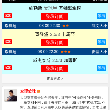
維勒斯
受球半
基輔戴拿模
600
等待
登录订阅
士
瑞典超
08-09 22:30
★★
凯文大小
哥登堡
2.5/3
卡馬亞
300
等待
登录订阅
士
瑞典超
08-09 22:30
★★★
麦基大小
咸史泰斯
2.5/3
加爾斯
500
等待
登录订阅
查看更多 >
乔治篮球
全球关注，故当中“可操作性”十分有限。
特邀欧洲杯盈利
由于关注度不高，因此个中“玄机”层出不
助强大的数据分
利用圈中人脉关系获得前线情报，力求让波
目，该项目在欧洲