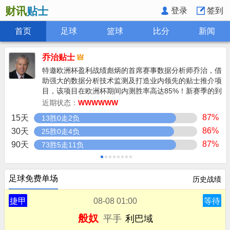
财讯
贴士
登录
签到
首页
足球
篮球
比分
新闻
米卢贴士
据分析师乔治，借
本网站独家签约知名专家！著名足球研究
领先的贴士推介项
理，知名球探、资深操盘手、驻欧观察员
85%！新赛季的到
强大的高科技系统分析软件及彩票公司行
求让最广泛的玩家
源，助您准确把握每场比赛内幕玄机，达
近期状态：
W
W
W
L
W
W
利。
87%
15天
14胜0走2负
86%
30天
27胜1走3负
87%
90天
77胜4走10负
足球免费单场
历史战绩
捷甲
08-08 01:00
等待
般奴
平手
利巴域