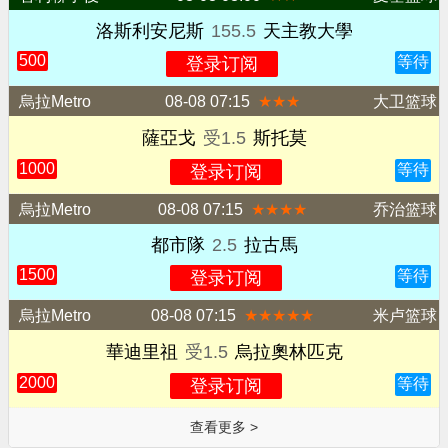
洛斯利安尼斯
155.5
天主教大學
500
等待
登录订阅
球
烏拉Metro
08-08 07:15
★★★
大卫篮球
薩亞戈
受1.5
斯托莫
1000
等待
登录订阅
球
烏拉Metro
08-08 07:15
★★★★
乔治篮球
都市隊
2.5
拉古馬
1500
等待
登录订阅
球
烏拉Metro
08-08 07:15
★★★★★
米卢篮球
華迪里祖
受1.5
烏拉奧林匹克
2000
等待
登录订阅
查看更多 >