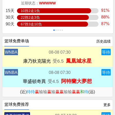
有大收获。
来，研究成果将
W
W
W
W
近期状态：
W
W
W
受惠！只要信赖
91%
15天
11胜0走3负
88%
30天
25胜1走4负
87%
90天
69胜2走13负
篮球免费单场
历史战绩
WNBA
08-08 07:30
等待
鳳凰城水星
康乃狄克陽光
受6.5
WNBA
08-08 07:30
等待
阿特蘭大夢想
華盛頓奇異
受4.5
(近)
待
待
赢
输
输
赢
输
赢
赢
输
输
赢
赢
和
待
(远)
篮球免费推荐
更多