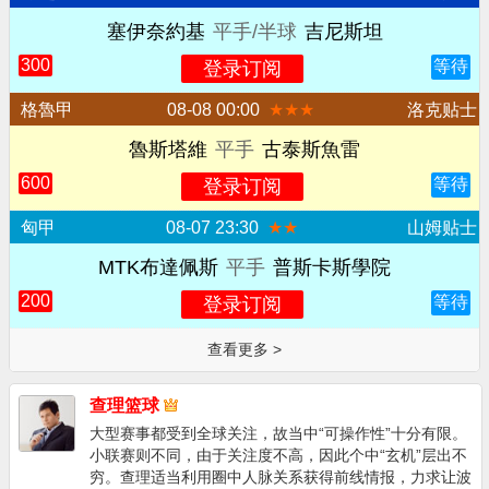
塞伊奈約基
平手/半球
吉尼斯坦
300
等待
登录订阅
士
格魯甲
08-08 00:00
★★★
洛克贴士
魯斯塔維
平手
古泰斯魚雷
600
等待
登录订阅
士
匈甲
08-07 23:30
★★
山姆贴士
MTK布達佩斯
平手
普斯卡斯學院
200
等待
登录订阅
查看更多 >
乔治篮球
全球关注，故当中“可操作性”十分有限。
特邀欧洲杯盈利
由于关注度不高，因此个中“玄机”层出不
助强大的数据分
利用圈中人脉关系获得前线情报，力求让波
目，该项目在欧洲