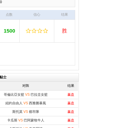
0
点数
信心
结果
1500
胜
贴士
对阵
结果
哥倫比亞女籃
VS
巴拉圭女籃
赢盘
紐約自由人
VS
西雅圖暴風
赢盘
斯托莫
VS
都市隊
赢盘
卡瓜斯
VS
巴阿蒙牧牛人
赢盘