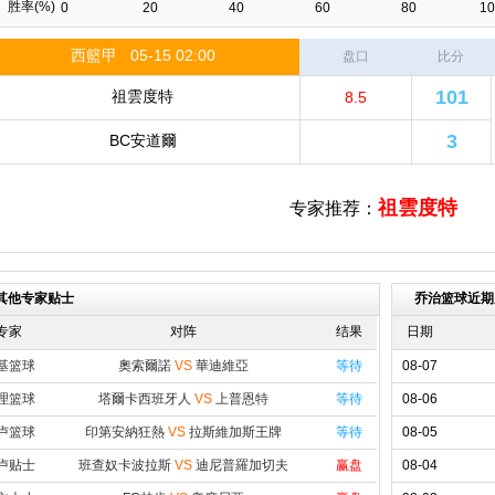
胜率(%)
0
20
40
60
80
10
西籃甲 05-15 02:00
盘口
比分
101
祖雲度特
8.5
3
BC安道爾
祖雲度特
专家推荐：
其他专家贴士
乔治篮球近期
专家
对阵
结果
日期
基篮球
奧索爾諾
VS
華迪維亞
等待
08-07
理篮球
塔爾卡西班牙人
VS
上普恩特
等待
08-06
卢篮球
印第安納狂熱
VS
拉斯維加斯王牌
等待
08-05
卢贴士
班查奴卡波拉斯
VS
迪尼普羅加切夫
赢盘
08-04