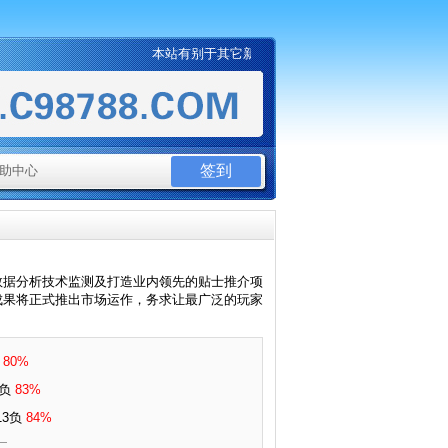
本站有别于其它新兴网站的不同之处.舍得投入大量精力、财
签到
助中心
数据分析技术监测及打造业内领先的贴士推介项
成果将正式推出市场运作，务求让最广泛的玩家
负
80%
5负
83%
13负
84%