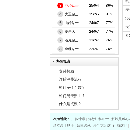
凯
3
乔治贴士
25/0/4
86%
麦
4
大卫贴士
25/2/6
81%
洛
5
山姆贴士
24/0/7
77%
大
6
麦基大小
24/0/7
77%
乔
7
洛克贴士
22/2/7
76%
8
查理贴士
22/2/7
76%
充值帮助
支付帮助
注册消费流程
如何充值点数？
如何消费贴士？
什么是点数？
友情链接：
广体球讯
|
烽行好料贴士
|
辉煌足球心
洛克高手贴士
|
智博球讯
|
法兰克足球
|
山海球经
|