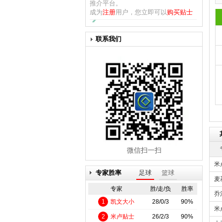
推介平台。
成为
注册
用户，您立即可以
购买贴士
联系我们
微信扫一扫
米
专家胜率
足球
篮球
麦
专家
胜/走/负
胜率
乔
1
凯文大小
28/0/3
90%
米
2
米卢贴士
26/2/3
90%