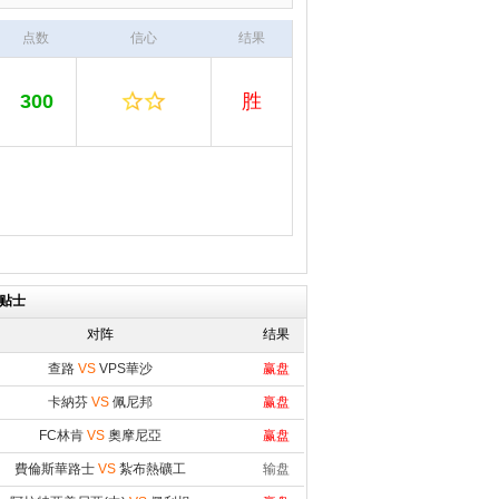
点数
信心
结果
300
胜
贴士
对阵
结果
查路
VS
VPS華沙
赢盘
卡納芬
VS
佩尼邦
赢盘
FC林肯
VS
奧摩尼亞
赢盘
費倫斯華路士
VS
紮布熱礦工
输盘