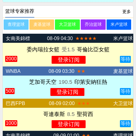
篮球专家推荐
更多
查理篮球
麦基篮球
大卫篮球
乔治篮球
米卢篮球
球
女南美錦標
08-09 04:30
★★★★★
米卢篮球
委內瑞拉女籃
受1.5
哥倫比亞女籃
2000
等待
登录订阅
球
WNBA
08-09 03:30
★★
麦基篮球
芝加哥天空
190.5
印第安納狂熱
500
等待
登录订阅
球
巴西FPB
08-09 02:00
★★★
大卫篮球
哥連泰斯
8.5
聖荷西
1000
等待
登录订阅
球
女南美錦標
08-09 01:00
★★
查理篮球