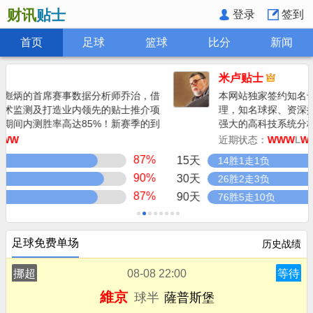
财讯
贴士
登录
签到
首页
足球
篮球
比分
新闻
米卢贴士
借
本网站独家签约知名专家！著名足球研究专家米卢领衔主
项
理，知名球探、资深操盘手、驻欧观察员济济一堂，借助
到
强大的高科技系统分析软件及彩票公司行业最强劲人脉资
家
源，助您准确把握每场比赛内幕玄机，达到赢利最高峰。
近期状态：
W
W
W
L
W
93%
15天
14胜1走1负
90%
30天
26胜2走3负
88%
90天
76胜5走10负
足球免费单场
历史战绩
挪超
08-08 22:00
等待
維京
球半
薩普斯堡