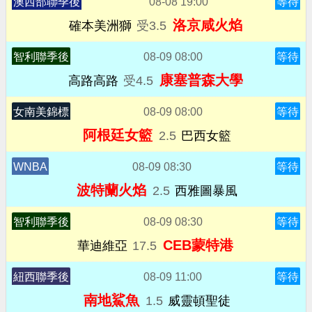
澳西部聯季後
08-08 19:00
等待
洛京咸火焰
確本美洲獅
受3.5
智利聯季後
08-09 08:00
等待
康塞普森大學
高路高路
受4.5
女南美錦標
08-09 08:00
等待
阿根廷女籃
2.5
巴西女籃
WNBA
08-09 08:30
等待
波特蘭火焰
2.5
西雅圖暴風
智利聯季後
08-09 08:30
等待
CEB蒙特港
華迪維亞
17.5
紐西聯季後
08-09 11:00
等待
南地鯊魚
1.5
威靈頓聖徒