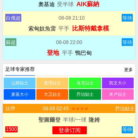
AIK蘇納
奧基迪
受半球
白俄超
08-08 21:10
等待
比斯特戴拿模
索甸奴魚雷
平手
蘇超
08-08 22:00
等待
登地
平手
鴨巴甸
足球专家推荐
更多
山姆贴士
查理贴士
洛克贴士
凯文大小
麦基大小
大卫贴士
乔治贴士
米卢贴士
士
比甲
08-09 02:45
★★★★
乔治贴士
聖圖爾登
半球/一球
隆姆
1500
等待
登录订阅