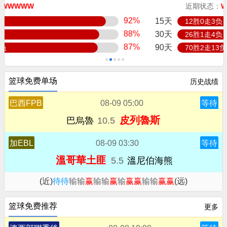
来，研究成果将正式推出市场运作，务求让最广泛的玩家
近期状态：
W
W
W
W
W
W
受惠！只要信赖乔治贴士，就能轻松获利。
%
80%
15天
12胜0走3负
%
87%
30天
26胜1走4负
%
84%
90天
70胜2走13负
篮球免费单场
历史战绩
巴西FPB
08-09 05:00
等待
皮列魯斯
巴烏魯
10.5
加EBL
08-09 03:30
等待
溫哥華土匪
5.5
溫尼伯海熊
(近)
待
待
输
输
赢
输
输
赢
输
赢
赢
输
输
赢
赢
(远)
篮球免费推荐
更多