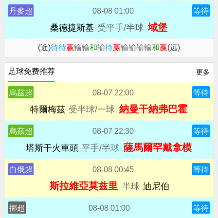
丹麥超
08-08 01:00
等待
域堡
桑德捷斯基
受平手/半球
(近)
待
待
赢
输
输
和
输
待
赢
输
输
输
输
和
赢
(远)
足球免费推荐
更多
烏茲超
08-07 22:00
等待
納曼干納弗巴霍
特爾梅茲
受半球/一球
烏茲超
08-07 22:30
等待
薩馬爾罕戴拿模
塔斯干火車頭
平手/半球
白俄超
08-08 00:45
等待
斯拉維亞莫兹里
半球
迪尼伯
挪超
08-08 01:00
等待