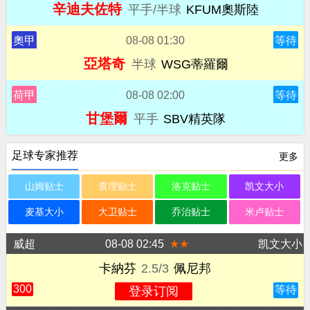
辛迪夫佐特
平手/半球
KFUM奧斯陸
奧甲
08-08 01:30
等待
亞塔奇
半球
WSG蒂羅爾
荷甲
08-08 02:00
等待
甘堡爾
平手
SBV精英隊
足球专家推荐
更多
山姆贴士
查理贴士
洛克贴士
凯文大小
麦基大小
大卫贴士
乔治贴士
米卢贴士
士
威超
08-08 02:45
★★
凯文大小
卡納芬
2.5/3
佩尼邦
300
等待
登录订阅