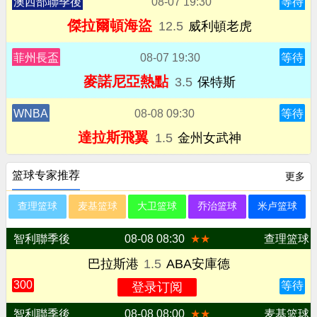
澳西部聯季後
08-07 19:30
等待
傑拉爾頓海盜
12.5
威利頓老虎
菲州長盃
08-07 19:30
等待
麥諾尼亞熱點
3.5
保特斯
WNBA
08-08 09:30
等待
達拉斯飛翼
1.5
金州女武神
篮球专家推荐
更多
查理篮球
麦基篮球
大卫篮球
乔治篮球
米卢篮球
球
智利聯季後
08-08 08:30
★★
查理篮球
巴拉斯港
1.5
ABA安庫德
300
等待
登录订阅
智利聯季後
08-08 08:00
★★
麦基篮球
球