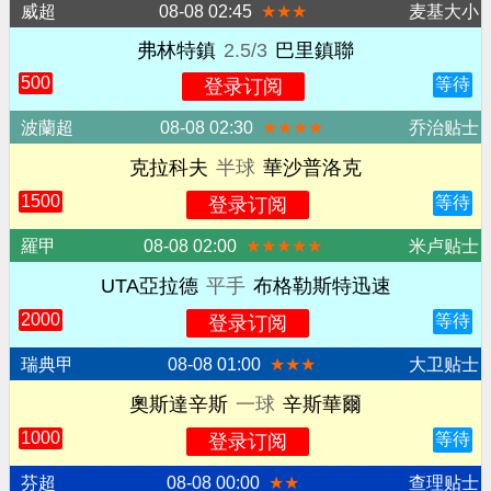
威超
08-08 02:45
★★★
麦基大小
士
弗林特鎮
2.5/3
巴里鎮聯
500
等待
登录订阅
波蘭超
08-08 02:30
★★★★
乔治贴士
士
克拉科夫
半球
華沙普洛克
1500
等待
登录订阅
士
羅甲
08-08 02:00
★★★★★
米卢贴士
UTA亞拉德
平手
布格勒斯特迅速
2000
等待
登录订阅
士
瑞典甲
08-08 01:00
★★★
大卫贴士
奧斯達辛斯
一球
辛斯華爾
1000
等待
登录订阅
士
芬超
08-08 00:00
★★
查理贴士