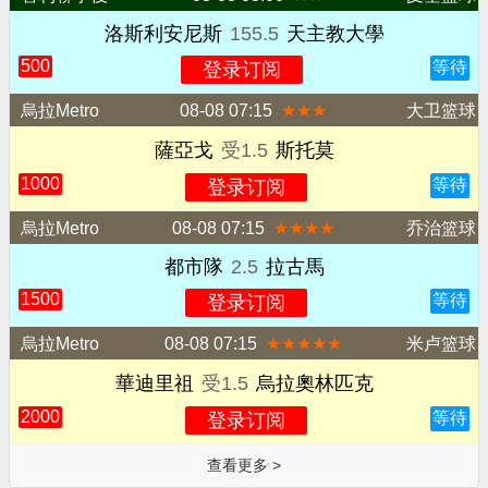
洛斯利安尼斯
155.5
天主教大學
500
等待
登录订阅
球
烏拉Metro
08-08 07:15
★★★
大卫篮球
薩亞戈
受1.5
斯托莫
1000
等待
登录订阅
球
烏拉Metro
08-08 07:15
★★★★
乔治篮球
都市隊
2.5
拉古馬
1500
等待
登录订阅
球
烏拉Metro
08-08 07:15
★★★★★
米卢篮球
華迪里祖
受1.5
烏拉奧林匹克
2000
等待
登录订阅
查看更多 >