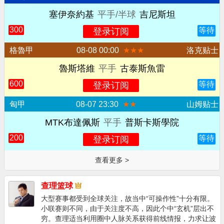
塞伊奈約基
平手/半球
吉尼斯坦
300
等待
登录订阅
士
格魯甲
08-08 00:00
★★★
洛克贴士
魯斯塔維
平手
古泰斯魚雷
600
等待
登录订阅
士
匈甲
08-07 23:30
★★
山姆贴士
MTK布達佩斯
平手
普斯卡斯學院
200
等待
登录订阅
查看更多 >
乔治篮球
十分有限。
特邀欧洲杯盈利战绩彪炳的首席赛事数据分析师
机”层出不
助强大的数据分析技术监测及打造业内领先的贴
，力求让波
目，该项目在欧洲杯期间内测胜率高达85%！新