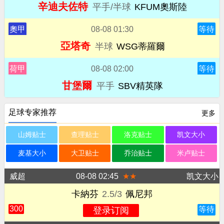
辛迪夫佐特
平手/半球
KFUM奧斯陸
奧甲
08-08 01:30
等待
亞塔奇
半球
WSG蒂羅爾
荷甲
08-08 02:00
等待
甘堡爾
平手
SBV精英隊
足球专家推荐
更多
山姆贴士
查理贴士
洛克贴士
凯文大小
麦基大小
大卫贴士
乔治贴士
米卢贴士
士
威超
08-08 02:45
★★
凯文大小
卡納芬
2.5/3
佩尼邦
300
等待
登录订阅