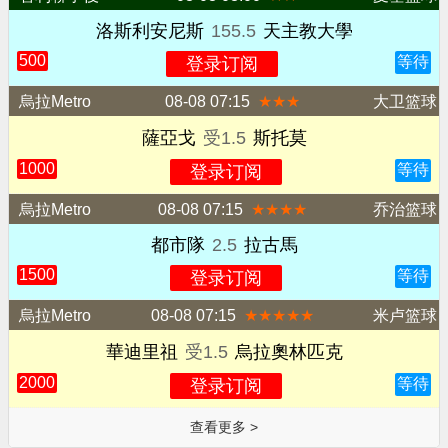
洛斯利安尼斯
155.5
天主教大學
500
等待
登录订阅
球
烏拉Metro
08-08 07:15
★★★
大卫篮球
薩亞戈
受1.5
斯托莫
1000
等待
登录订阅
球
烏拉Metro
08-08 07:15
★★★★
乔治篮球
都市隊
2.5
拉古馬
1500
等待
登录订阅
球
烏拉Metro
08-08 07:15
★★★★★
米卢篮球
華迪里祖
受1.5
烏拉奧林匹克
2000
等待
登录订阅
查看更多 >