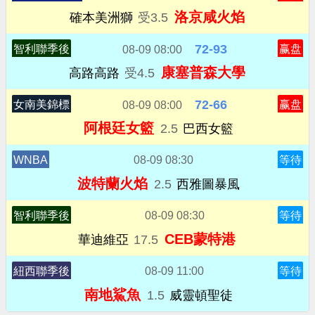
洛京咸火焰
確本美洲獅
受3.5
72-93
智利聯季後
赢盘
08-09 08:00
康塞普森大學
高路高路
受4.5
72-66
女南美錦標
赢盘
08-09 08:00
阿根廷女籃
2.5
巴西女籃
WNBA
08-09 08:30
等待
波特蘭火焰
2.5
西雅圖暴風
智利聯季後
08-09 08:30
等待
CEB蒙特港
華迪維亞
17.5
紐西聯季後
08-09 11:00
等待
南地鯊魚
1.5
威靈頓聖徒