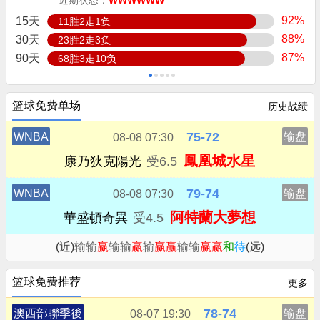
W
W
W
近期状态：
W
W
W
W
W
受惠！只要信赖乔治
92%
15天
12胜0走3负
88%
30天
26胜1走4负
87%
90天
70胜2走13负
篮球免费单场
历史战绩
75-72
WNBA
输盘
08-08 07:30
鳳凰城水星
康乃狄克陽光
受6.5
79-74
WNBA
输盘
08-08 07:30
阿特蘭大夢想
華盛頓奇異
受4.5
(近)
输
输
赢
输
输
赢
输
赢
赢
输
输
赢
赢
和
待
(远)
篮球免费推荐
更多
78-74
澳西部聯季後
输盘
08-07 19:30