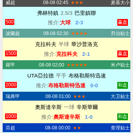
威超
08-08 02:45
★★★
麦基大小
士
弗林特鎮
2.5/3
巴里鎮聯
500
2-3
推介:
大球
赢盘
波蘭超
08-08 02:30
★★★★
乔治贴士
士
克拉科夫
半球
華沙普洛克
1500
2-1
推介:
克拉科夫
赢盘
羅甲
08-08 02:00
★★★★★
米卢贴士
士
UTA亞拉德
平手
布格勒斯特迅速
2000
0-0
推介:
布格勒斯特迅速
和盘
瑞典甲
08-08 01:00
★★★
大卫贴士
士
奧斯達辛斯
一球
辛斯華爾
1000
1-0
推介:
奧斯達辛斯
和盘
芬超
08-08 00:00
★★
查理贴士
士