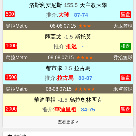
洛斯利安尼斯
155.5
天主教大學
500
87-74
推介:
大球
赢盘
球
烏拉Metro
08-08 07:15
★★★
大卫篮球
薩亞戈
-1.5
斯托莫
1000
-
推介:
推迟
和盘
球
烏拉Metro
08-08 07:15
★★★★
乔治篮球
都市隊
2.5
拉古馬
1500
80-87
推介:
拉古馬
赢盘
球
烏拉Metro
08-08 07:15
★★★★★
米卢篮球
華迪里祖
-1.5
烏拉奧林匹克
2000
84-75
推介:
華迪里祖
赢盘
查看更多 >