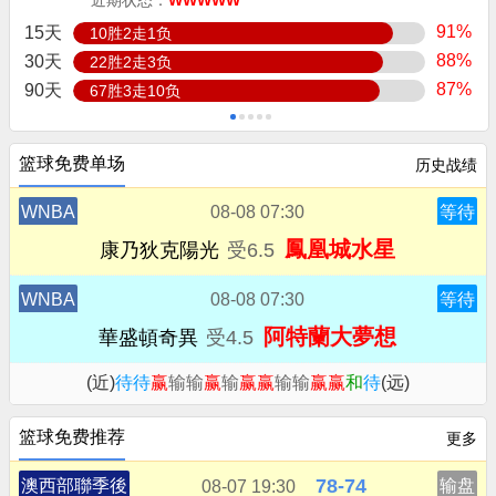
近期状态：
W
W
W
W
W
91%
15天
10胜2走1负
88%
30天
22胜2走3负
87%
90天
67胜3走10负
篮球免费单场
历史战绩
WNBA
08-08 07:30
等待
鳳凰城水星
康乃狄克陽光
受6.5
WNBA
08-08 07:30
等待
阿特蘭大夢想
華盛頓奇異
受4.5
(近)
待
待
赢
输
输
赢
输
赢
赢
输
输
赢
赢
和
待
(远)
篮球免费推荐
更多
78-74
澳西部聯季後
输盘
08-07 19:30